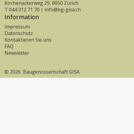
Kirchenackerweg 29, 8050 Zürich
T 044 312 71 70 |
info@bg-gisa.ch
Information
Impressum
Datenschutz
Kontaktieren Sie uns
FAQ
Newsletter
© 2026 Baugenossenschaft GISA